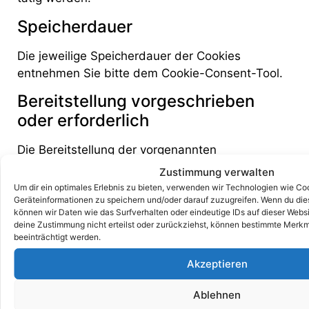
Speicherdauer
Die jeweilige Speicherdauer der Cookies
entnehmen Sie bitte dem Cookie-Consent-Tool.
Bereitstellung vorgeschrieben
oder erforderlich
Die Bereitstellung der vorgenannten
personenbezogenen Daten ist weder gesetzlich
Zustimmung verwalten
noch vertraglich vorgeschrieben. Ohne diese
Um dir ein optimales Erlebnis zu bieten, verwenden wir Technologien wie Co
Geräteinformationen zu speichern und/oder darauf zuzugreifen. Wenn du di
Daten sind jedoch der Dienst und die
können wir Daten wie das Surfverhalten oder eindeutige IDs auf dieser Webs
Funktionsfähigkeit unserer Website nicht
deine Zustimmung nicht erteilst oder zurückziehst, können bestimmte Merk
gewährleistet. Zudem können einzelne Dienste
beeinträchtigt werden.
und Services nicht verfügbar oder eingeschränkt
Akzeptieren
sein.
Ablehnen
Widerspruch